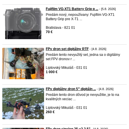
Fujifilm VG-XT1 Battery Grip p ...
- [5.8. 2026]
Predám nový, nepoužívany: Fujifilm VG-XT1
Battery Grip pre X-T1 ...
Bratislava - 821 01
70 €
FPv dron set digitálny RTF
- [4.8. 2026]
Predám tento nevyužitý set, jedna sa o digitálny
set FPV dronov r ...
Liptovský Mikuláš - 031 01
1 000 €
FPv digitálny dron 5” digitáln ...
- [4.8. 2026]
Predám tento dron dôvod je nevyužitie, je to na
kvalitných veciac ...
Liptovský Mikuláš - 031 01
260 €