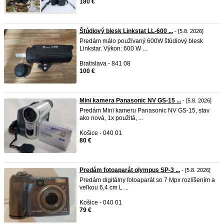
180 €
Štúdiový blesk Linkstat LL-600 ...
- [5.8. 2026]
Predám málo používaný 600W štúdiový blesk
Linkstar. Výkon: 600 W ...
Bratislava - 841 08
100 €
Mini kamera Panasonic NV GS-15 ...
- [5.8. 2026]
Predám Mini kameru Panasonic NV GS-15, stav
ako nová, 1x použitá, ...
Košice - 040 01
80 €
Predám fotoaparát olympus SP-3 ...
- [5.8. 2026]
Predám digitálny fotoaparát so 7 Mpx rozlíšením a
veľkou 6,4 cm L ...
Košice - 040 01
79 €