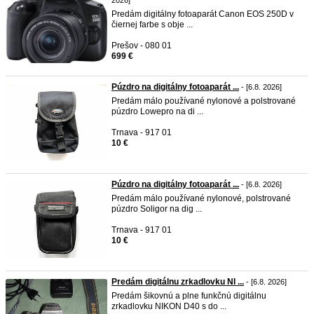
2026]
Predám digitálny fotoaparát Canon EOS 250D v
čiernej farbe s obje ...
Prešov - 080 01
699 €
Púzdro na digitálny fotoaparát ...
- [6.8. 2026]
Predám málo používané nylonové a polstrované
púzdro Lowepro na di ...
Trnava - 917 01
10 €
Púzdro na digitálny fotoaparát ...
- [6.8. 2026]
Predám málo používané nylonové, polstrované
púzdro Soligor na dig ...
Trnava - 917 01
10 €
Predám digitálnu zrkadlovku NI ...
- [6.8. 2026]
Predám šikovnú a plne funkčnú digitálnu
zrkadlovku NIKON D40 s do ...