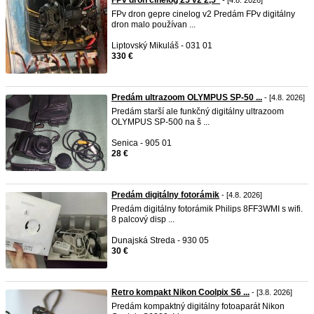
FPv dron cinelog 25 v2 2,5”
- [4.8. 2026]
FPv dron gepre cinelog v2 Predám FPv digitálny
dron malo používan ...
Liptovský Mikuláš - 031 01
330 €
Predám ultrazoom OLYMPUS SP-50 ...
- [4.8. 2026]
Predám starší ale funkčný digitálny ultrazoom
OLYMPUS SP-500 na š ...
Senica - 905 01
28 €
Predám digitálny fotorámik
- [4.8. 2026]
Predám digitálny fotorámik Philips 8FF3WMI s wifi.
8 palcový disp ...
Dunajská Streda - 930 05
30 €
Retro kompakt Nikon Coolpix S6 ...
- [3.8. 2026]
Predám kompaktný digitálny fotoaparát Nikon