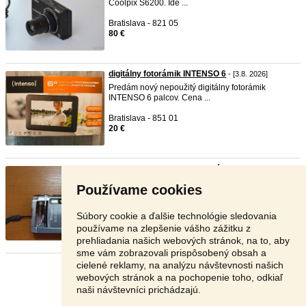
Coolpix S6200. Ide ...
Bratislava - 821 05
80 €
digitálny fotorámik INTENSO 6
- [3.8. 2026]
Predám nový nepoužitý digitálny fotorámik
INTENSO 6 palcov. Cena ...
Bratislava - 851 01
20 €
Olympus Tough s novou batériou ...
- [3.8. 2026]
Predám digitálny fotoaparát Olympus Tough TG-
Používame cookies
810, vodeodolný, 14, ...
Bratislava - 821 09
Súbory cookie a ďalšie technológie sledovania
120 €
používame na zlepšenie vášho zážitku z
prehliadania našich webových stránok, na to, aby
sme vám zobrazovali prispôsobený obsah a
cielené reklamy, na analýzu návštevnosti našich
Stránka:
1
2
3
Ďalšia
webových stránok a na pochopenie toho, odkiaľ
naši návštevníci prichádzajú.