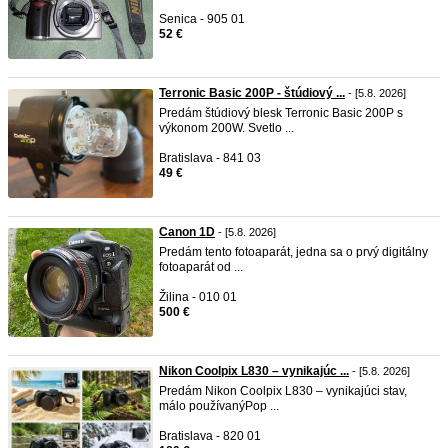
Senica - 905 01
52 €
Terronic Basic 200P - štúdiový ...
- [5.8. 2026]
Predám štúdiový blesk Terronic Basic 200P s
výkonom 200W. Svetlo ...
Bratislava - 841 03
49 €
Canon 1D
- [5.8. 2026]
Predám tento fotoaparát, jedna sa o prvý digitálny
fotoaparát od ...
Žilina - 010 01
500 €
Nikon Coolpix L830 – vynikajúc ...
- [5.8. 2026]
Predám Nikon Coolpix L830 – vynikajúci stav,
málo používaný ​Pop ...
Bratislava - 820 01