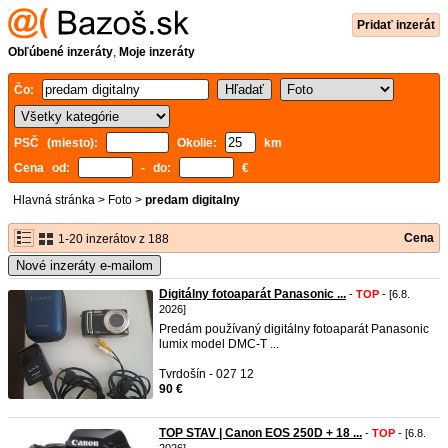
Pridať inzerát
Obľúbené inzeráty
,
Moje inzeráty
Čo:
PSČ (miesto):
Okolie:
km
Cena od:
- do:
€
Hlavná stránka
>
Foto
>
predam digitalny
Cena
1-20 inzerátov z 188
Nové inzeráty e-mailom
Digitálny fotoaparát Panasonic ...
-
TOP
- [6.8.
2026]
Predám používaný digitálny fotoaparát Panasonic
lumix model DMC-T ...
Tvrdošín - 027 12
90 €
TOP STAV | Canon EOS 250D + 18 ...
-
TOP
- [6.8.